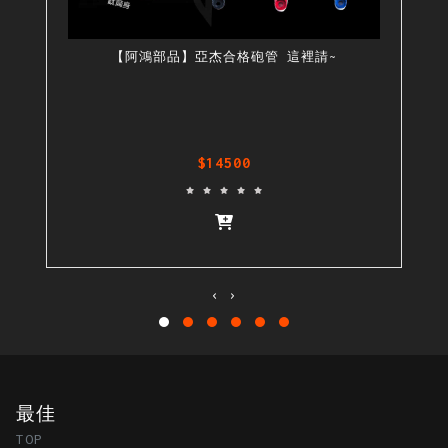
【阿鴻部品】亞杰合格砲管 這裡請~
$14500
‹
›
最佳
TOP