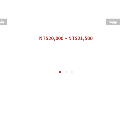
完
售完
【優惠組合】經濟早餐 -初階前總成-
NT$20,000 ~ NT$21,500