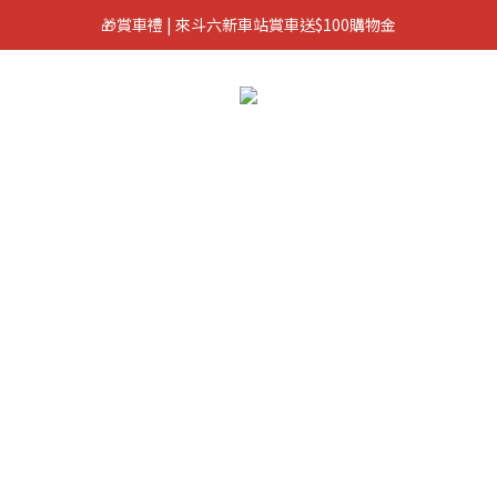
🎁賞車禮 | 來斗六新車站賞車送$100購物金
🎁 加入會員立即領100元購物金 🎁
🎁 加入會員立即領100元購物金 🎁
部品
所有商品
改裝案例
優惠套餐
二手挖寶區
本月新