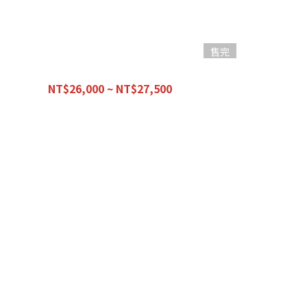
售完
【優惠組合】商業午餐 -入門前總成-
【
NT$26,000 ~ NT$27,500