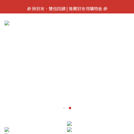
🎁 加入會員立即領100元購物金 🎁
🎁 揪好友．雙倍回饋 | 推薦好友得購物金 🎁
🎁賞車禮 | 來斗六新車站賞車送$100購物金
🎁 加入會員立即領100元購物金 🎁