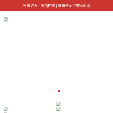
🎁 揪好友．雙倍回饋 | 推薦好友得購物金 🎁
🎁 加入會員立即領100元購物金 🎁
🎁賞車禮 | 來斗六新車站賞車送$100購物金
🎁 加入會員立即領100元購物金 🎁