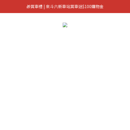
🎁賞車禮 | 來斗六新車站賞車送$100購物金
🎁 加入會員立即領100元購物金 🎁
🎁 加入會員立即領100元購物金 🎁
部品
所有商品
改裝案例
優惠套餐
二手挖寶區
本月新