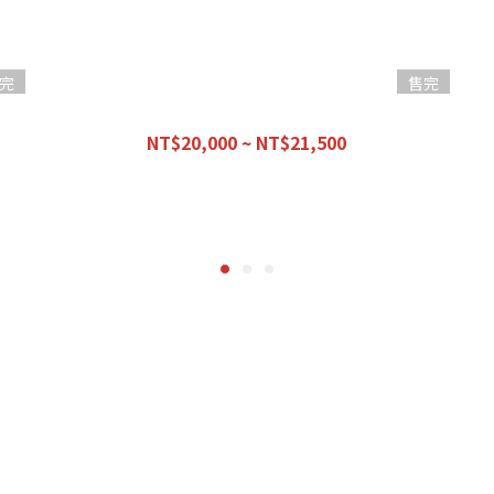
完
售完
【優惠組合】經濟早餐 -初階前總成-
NT$20,000 ~ NT$21,500