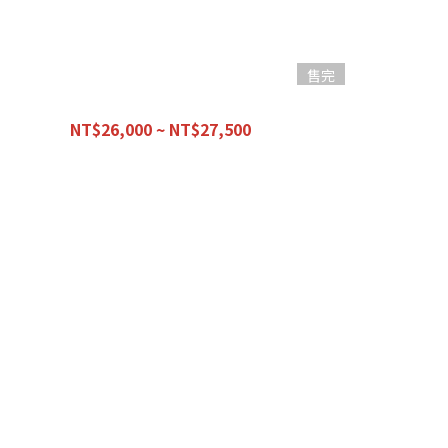
售完
【優惠組合】商業午餐 -入門前總成-
【
NT$26,000 ~ NT$27,500